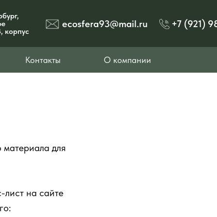
рбург,
ecosfera93@mail.ru
+7 (921) 9
ое
, корпус
Контакты
О компании
 материала для
-лист на сайте
го: